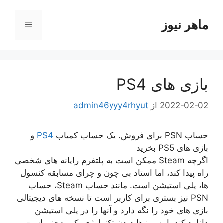
رش
ه
ماهر نیوز
فهرست
حتوا
بازی های PS4
2022-02-02
از
admin46yyy4rhyut
حساب PSN برای فروش. یک حساب کمیاب
PS4
و
بازی های PS5 بخرید
اگرچه Steam ممکن است به پلتفرم رایانه های شخصی
راه پیدا کند، اما استاد بی چون و چرای مسابقه کنسول
ها، پلی استیشن است. مانند حساب Steam، حساب
PSN نیز بستری برای کاربر است تا نسخه های دیجیتالی
بازی های خود را نگه دارد و آنها را در پلی استیشن
دانلود کند. این روزها دیدن تکنولوژی یک معجزه است.