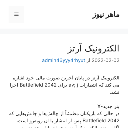
رش
ه
ماهر نیوز
فهرست
حتوا
الکترونیک آرتز
2022-02-02
از
admin46yyy4rhyut
الکترونیک آرتز در پایان آخرین صورت مالی خود اشاره
می کند که انتظارات av; j برای Battlefield 2042 اجرا
نشد.
بنر جدید-X
در حالی که بازیکنان مطمئناً از چالش‌ها و چالش‌هایی که
Battlefield 2042 پس از انتشار با آن روبه‌رو است،
آگاه بودند، الکترونیک آرتز به‌عنوان ناشر جدیدترین