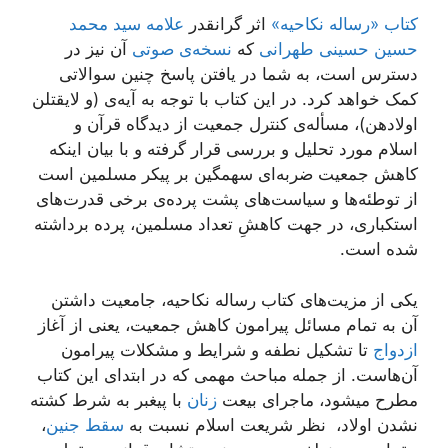
کتاب «رساله نکاحیه»
اثر گرانقدر
علامه سید محمد
حسین حسینی طهرانی
که
نسخه‌ی صوتی
آن نیز در
دسترس است، به شما در یافتن پاسخ چنین سوالاتی
کمک خواهد کرد. در این کتاب با توجه به آیه‌ی (و لایقتلن
اولادهن)، مسأله‌ی کنترل جمعیت از دیدگاه قرآن و
اسلام مورد تحلیل و بررسی قرار گرفته و با بیان اینکه
کاهش جمعیت ضربه‌ای سهمگین بر پیکر مسلمین است
از توطئه‌ها و سیاست‌های پشت پرده‌ی برخی قدرت‌های
استکباری، در جهت کاهشِ تعداد مسلمین، پرده برداشته‌
شده است.
یکی از مزیت‌های کتاب رساله نکاحیه، جامعیت داشتن
آن به تمام مسائل پیرامون کاهش جمعیت، یعنی از آغاز
ازدواج
تا تشکیل نطفه و شرایط و مشکلات پیرامون
آن‌هاست. از جمله مباحث مهمی که در ابتدای این کتاب
مطرح میشود، ماجرای بیعت
زنان
با پیغبر به شرط کشته
نشدن اولاد، نظر شریعت اسلام نسبت به
سقط جنین
،