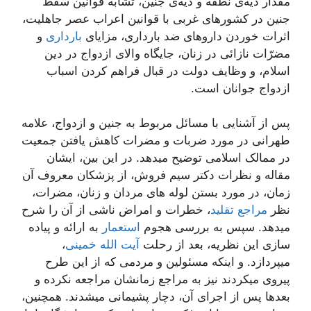
مقدار دیه‌ی نطفه و دیه‌ی جنین، تشابه قوانین سقط
جنین در کشورهای غربی با قوانین اعراب عصر جاهلیت،
اثرات خوردن داروهای ضد بارداری، مزایای
بارداری
و
مضرّات نازائی در زنان، جایگاه والای ازدواج در دین
اسلام، و وظایف دولت در قبال فراهم کردن اسباب
ازدواج جوانان است.
پس از آشنایی با مسائل مربوط به جنین و ازدواج، علامه
طهرانی در مورد ضربات و مضرات کاهش یافتن جمعیت
در ممالک اسلامی توضیح میدهد. در این بین، ایشان
مقاله و نظرات دکتر سیم فروش، از پزشکان معروف آن
زمان، در مورد بستن لوله های مردان و زنان، مضرات،
نظر
مراجع تقلید
، خطرات و امراض ناشی از آن را شرح
میدهد. سپس به بررسی هجوم
استعمار
به ارائه‌ و پیاده
سازی این نظریه، بعد از رحلت
آیت الله خمینی
،
میپردازد. و اینکه مسئولین و مردمی که از این طرح
پیروی میکردند نیز به مراجع زمانشان مراجعه نکرده و
بعدها پس از اجرای آن، دچار پشیمانی میشدند. همچنین،