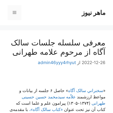
رش
ه
ماهر نیوز
فهرست
حتوا
معرفی سلسله جلسات سالک
آگاه از مرحوم علامه طهرانی
2022-12-26
از
admin46yyy4rhyut
«
سخنراني سالک آگاه
» حاصل ۶ جلسه از بیانات و
مواعظ ارزشمند
علاّمه سیدمحمد حسین حسینی
طهرانی
(۱۳۷۴-۱۳۰۵) پیرامون علم و علما است که
کتاب آن نیز تحت عنوان
«کتاب سالک آگاه»،
با مقدمه‌ی