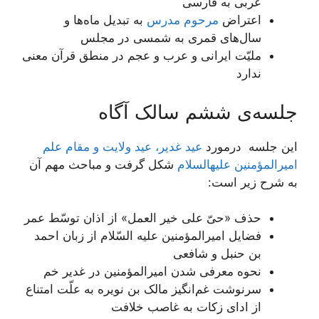
عربی به فارسی
اعتراض
مرحوم مدرس
به تبدیل ماه‌ها و
سال‌های قمری به شمسی در مجلس
ملیّت ایرانی و عرب و عجم در منطق قرآن معنی
ندارد
جلسه‌ی ششم سالک آگاه
این جلسه درمورد
عید غدیر، عید ولایت و مقام علم
امیرالمؤمنین علیه‏السلام
شکل گرفت و مباحث مهم آن
به شرح زیر است:
حذف «حیّ علی خیر العمل» از اذان توسّط عمر
فضایل امیرالمؤمنین علیه السّلام از زبان احمد
بن حنبل و شافعی
نحوه معرفی شدن امیرالمؤمنین در غدیر خم
سرنوشت غم‌انگیز مالک بن نویره به علّت امتناع
از ادای زکات به غاصب خلافت