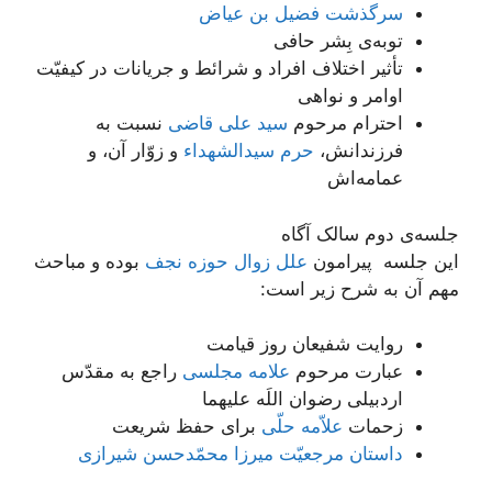
سرگذشت فضیل بن عیاض
توبه‌ی بِشر حافی
تأثیر اختلاف افراد و شرائط و جریانات در کیفیّت
اوامر و نواهی
احترام مرحوم
سید علی قاضی
نسبت به
فرزندانش،
حرم سیدالشهداء
و زوّار آن، و
عمامه‌اش
جلسه‌ی دوم سالک آگاه
این جلسه پیرامون
علل زوال حوزه نجف
بوده و مباحث
مهم آن به شرح زیر است:
روایت شفیعان روز قیامت
عبارت مرحوم
علامه مجلسی
راجع به مقدّس
اردبیلی رضوان اللَه علیهما
زحمات
علاّمه حلّی
برای حفظ شریعت
داستان مرجعیّت میرزا محمّدحسن شیرازی