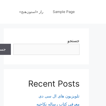
رش
ه
Sample Page
راز «استون‌هنج»
حتوا
جستجو
جست
Recent Posts
تلویزیون های ال سی دی
معرفی کتاب رساله نکاحیه