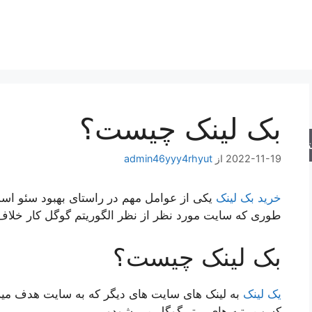
بک لینک چیست؟
جو
2022-11-19
از
admin46yyy4rhyut
خرید بک لینک
یکی از عوامل مهم در راستای بهبود سئو است 
طوری که سایت مورد نظر از نظر الگوریتم گوگل کار خلاف ق
بک لینک چیست؟
یک لینک
به لینک های سایت های دیگر که به سایت هدف میرو
کسب رتبه های برتر گوگل می شودو