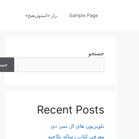
رش
ه
Sample Page
راز «استون‌هنج»
حتوا
جستجو
جست
Recent Posts
تلویزیون های ال سی دی
معرفی کتاب رساله نکاحیه