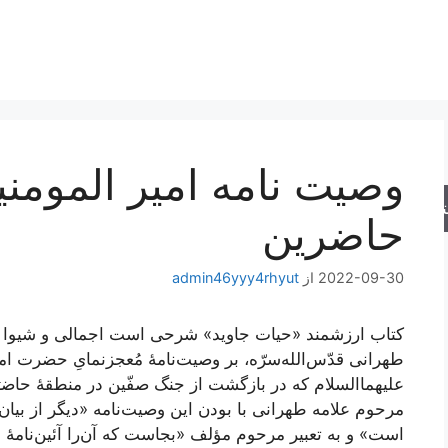
وصیت نامه امیر المومنی
جو
حاضرین
2022-09-30
از
admin46yyy4rhyut
کتاب ارزشمند «حیات جاوید» شرحی است اجمالی و شیوا 
طهرانی قدّس‌الله‌سرّه، بر وصیت‌نامۀ مُعجز‌نمایِ حضرت
علیهما‌السلام که در بازگشت از جنگ صفّین در منطقۀ حاضرَین
مرحوم علامه طهرانی با بودن این وصیت‌نامه «دیگر از بیان
است» و به تعبیر مرحوم مؤلف «بجاست که آن‌را آئین‌نامۀ فل