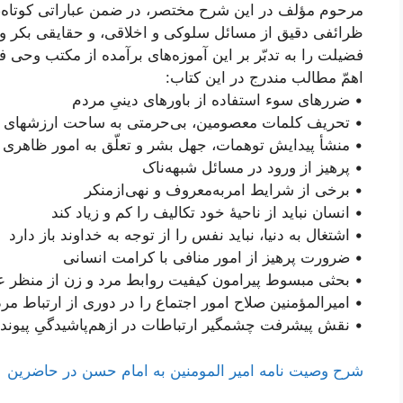
مرحوم مؤلف در این شرح مختصر، در ضمن عباراتی کوتاه، 
ظرائفی دقیق از مسائل سلوکی و اخلاقی، و حقایقی بکر و ک
فضیلت را به تدبّر بر این آموزه‌های برآمده از مکتب وحی 
اهمّ مطالب مندرج در این کتاب:
• ضررهای سوء استفاده از باورهای دینیِ مردم
• تحریف کلمات معصومین، بی‌حرمتی به ساحت ارزشهای و
• منشأ پیدایش توهمات، جهل بشر و تعلّق به امور ظاهر
• پرهیز از ورود در مسائل شبهه‌ناک
• برخی از شرایط امر‌به‌معروف و نهی‌از‌منکر
• انسان نباید از ناحیۀ خود تکالیف را کم و زیاد کند
• اشتغال به دنیا، نباید نفس را از توجه به خداوند باز دارد
• ضرورت پرهیز از امور منافی با کرامت انسانی
• بحثی مبسوط پیرامون کیفیت روابط مرد و زن از منظر ع
• امیرالمؤمنین صلاح امور اجتماع را در دوری از ارتباط مرد
• نقش پیشرفت چشمگیر ارتباطات در ازهم‌پاشیدگیِ پیوند
شرح وصیت نامه امیر المومنین به امام حسن در حاضرین