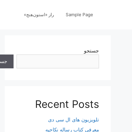
رش
ه
Sample Page
راز «استون‌هنج»
حتوا
جستجو
جست
Recent Posts
تلویزیون های ال سی دی
معرفی کتاب رساله نکاحیه