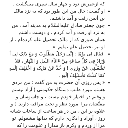
که ازعمرش نود و چهار سال سپری می‌گشت .
او گفـت: حال من این طور بود که به نزد مالک
بن أنس رفت و آمد داشتـم.
چون جعفر صادق علیه‌السّلام به مدینه آمد ، من
به نزد او رفت و آمد کردم ، و دوست داشتم
همان طوری که از مالک تحصیل علم کرده‌ام ، از
او نیز تحصیل علم نمایم .»
فَقَالَ لِی یوْمًا : إنِّی رَجُلٌ مَطْلُوبٌ وَ مَعَ ذَلِک لِی أ
وْرَادٌ فِی کلِّ سَاعَةٍ مِنْ ءَ‌انَآءِ اللَیلِ وَ النَّهَارِ ، فَلاَ
تَشْغَلْنِی عَنْ وِرْدِی ! وَ خُذْ عَنْ مَالِک وَ اخْتَلِفْ إلَیـهِ
کمَا کنـْتُ تَخْـتـَلِفُ إلَیهِ .
« پس روزی آن حضرت به من گفت : من مردی
هستم مورد طلب دستگاه حکومتی ( آزاد نیستم
و وقتم در اختیار خودم نیست ، و جاسوسان و
مفتّشان مرا مورد نظر و تحت مراقبه دارند. ) و
علاوه بر این ، من در هر ساعت از ساعات شبانه
روز ، أوراد و اذکاری دارم که بدانها مشغولم. تو
مرا از وِردم و ذِکرم باز مدار! و علومت را که