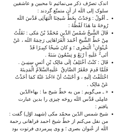
اندک تصرّف ذکر می‌نمائیم تا محبین و عاشقین
سلوک إلی اللَه از آن متمتّع گردند :
ـ أقُولُ : وَجَدْتُ بِخَطِّ شَیخِنَا الْبَهَآئِی قَدَّسَ اللَه
رُوحَهُ مَا هَذَا لَفْظُهُ :
قَالَ الشَّیخُ شَمْسُ الدِّینِ مُحَمَّدُ بْنُ مَکی : نَقَلْتُ
مِنْ خَطِّ الشَّیخِ أحْمَدَ الْفَرَاهَانِی رَحِمَهُ اللَه ، عَنْ
1
عُـِنْوَانِ
الْبَصْرِی ؛ وَ کانَ شَیخًا کبِیـرًا قَدْ
2
أتَی
عَلَیهِ أ رْبَعٌ وَ تِسْعُونَ سَنَةً .
قَالَ : کنْتُ أخْتَلِفُ إلَی مَالِک بْنِ أنَسٍ سِنِیـنَ .
فَلَمَّا قَدِمَ جَعْفَرٌ الصَّادِقُ عَلَیهِ‌السَّلاَمُ الْمَدِینَةَ
اخْتَلَفْتُ إلَیهِ ، وَ أحْبَبْتُ أنْ ءَ‌اخُذَ عَنْهُ کمَا أخَذْتُ
عَنْ مَالِک
.
« ـ می‌گویم : من به خطّ شیخ ما : بهاء‌الدّین
عامِلی قَدَّس اللَه روحَه چیزی را بدین عبارت
یافتم :
شیخ شمس الدّین محمّد مکی (شهید اوّل) گفت :
من نقل می‌کنم از خطّ شیخ احمد فراهانی رحمة
اللَه از عُنوان بصری ؛ و وی پیرمردی فرتوت بود