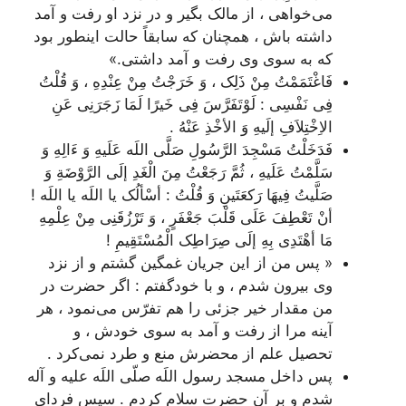
می‌خواهی ، از مالک بگیر و در نزد او رفت و آمد
داشته باش ، همچنان که سابقاً حالت اینطور بود
که به سوی وی رفت و آمد داشتی.»
فَاغْتَمَمْتُ مِنْ ذَلِک ، وَ خَرَجْتُ مِنْ عِنْدِهِ ، وَ قُلْتُ
فِی نَفْسِی : لَوْتَفَرَّسَ فِی خَیرًا لَمَا زَجَرَنِی عَنِ
الاِخْتِلاَفِ إلَیهِ وَ الأخْذِ عَنْهُ .
فَدَخَلْتُ مَسْجِدَ الرَّسُولِ صَلَّی اللَه عَلَیهِ وَ ءَ‌الِهِ وَ
سَلَّمْتُ عَلَیهِ ، ثُمَّ رَجَعْتُ مِنَ الْغَدِ إلَی الرَّوْضَةِ وَ
صَلَّیتُ فِیهَا رَکعَتَینِ وَ قُلْتُ : أسْألُک یا اللَه یا اللَه !
أنْ تَعْطِفَ عَلَی قَلْبَ جَعْفَرٍ ، وَ تَرْزُقَنِی مِنْ عِلْمِهِ
مَا أهْتَدِی بِهِ إلَی صِرَاطِک الْمُسْتَقِیمِ
!
« پس من از این جریان غمگین گشتم و از نزد
وی بیرون شدم ، و با خودگفتم : اگر حضرت در
من مقدار خیر جزئی را هم تفرّس می‌نمود ، هر
آینه مرا از رفت و آمد به سوی خودش ، و
تحصیل علم از محضرش منع و طرد نمی‌کرد .
پس داخل مسجد رسول اللَه صلّی اللَه علیه و آله
شدم و بر آن حضرت سلام کردم . سپس فردای