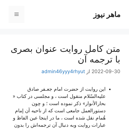
رش
ه
ماهر نیوز
فهرست
حتوا
متن کامل روایت عنوان بصری
با ترجمه آن
2022-09-30
از
admin46yyy4rhyut
این روایت از حضرت امام جعـفر صادق
علیه‌السّلام منقول است ، و مجلسی در کتاب «
بحارالأنوار» ذکر نموده است ؛ و چون
دستورالعمل جامعی است که از ناحیه‌ آن إمام
هُمام نقل شده است ، ما در اینجا عین الفاظ و
عبارات روایت وبه دنبال آن ترجمه‌اش را بدون