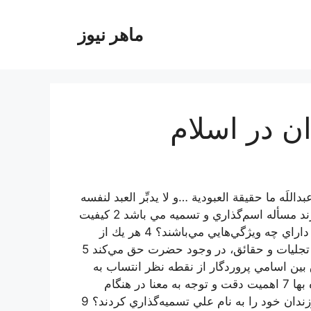
ماهر نیوز
ان در اسلام
داللَه ما حقيقة العبودية …و لا يدبِّر العبد لنفسه
تدبيراً. 1 يكي از حقوقي را كه فرزندان نسبت به والدين دارند مسأله اسم‌گذاري و تسميه مي باشد 2 كيفيت
پيدايش اسامي در ملل و جوامع مختلف 3 غني‌ترين زبان‌ها داراي چه ويژگي‌هايي مي‌باشند؟ 4 هر يك از
اسماء و صفات پروردگار، دلالت بر ظهور و جلوۀ خاصي از تجليات و حقائق، در وجود حضرت حق مي‌كند 5
 بين اسامي پروردگار از نقطه نظر انتساب به
پروردگار 6 تفسير آيه شريفه: ولله الاسماء الحسني فادعوه بها 7 اهميت دقت و توجه به معنا در هنگام
اسم‌گذاري فرزندان 8 چرا امام حسين عليه السلام همۀ فرزندان خود را به نام علي تسميه‌گذاري كردند؟ 9