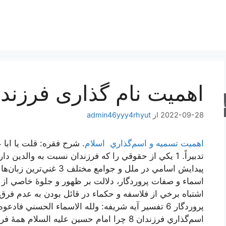
اهمیت نام ‌گذارى فرزند
جو
2022-09-28
از
admin46yyy4rhyut
اهميت تسميه و اسم‌گذاري اسلام
. شرح فقره: قلت يا ابا عب
اشتباه برخي از فلاسفه و حكماء در قائل بودن به عدم فرق