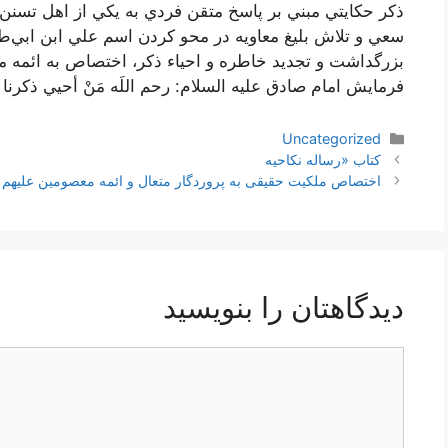
فرمايش امام صادق عليه السلام: رحم اللَه مَنْ أحيي ذكرنا
دسته‌ها
Uncategorized
ناوبری
کتاب «رساله نکاحیه
نوشته‌ها
اختصاص ملكیت حقیقى به پروردگار متعال و ائمه معصومین علیهم ا
دیدگاهتان را بنویسید
دیدگاه