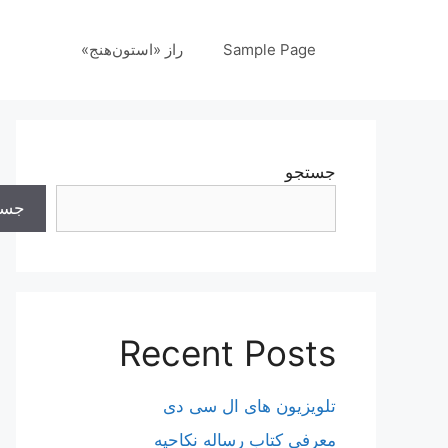
رش
ه
Sample Page
راز «استون‌هنج»
حتوا
جستجو
جست
Recent Posts
تلویزیون های ال سی دی
معرفی کتاب رساله نکاحیه