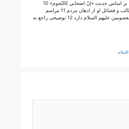
ذكر حكايتي مبني بر پاسخ متقن فردي به يكي از اهل تسنن بر اساس حديث «اِنّ اصحابي كالنّجوم» 10
سعي و تلاش بليغ معاويه در محو كردن اسم علي ابن ابي‌طالب و فضائل او از اذهان مردم 11 مراسم
بزرگداشت و تجديد خاطره و احياء ذكر، اختصاص به ائمه معصومين عليهم السلام دارد 12 توضيحی راجع به
لسلام‏