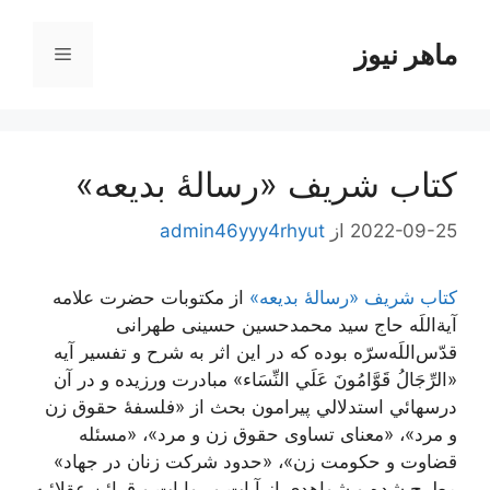
رش
ه
ماهر نیوز
فهرست
حتوا
کتاب شریف «رسالۀ بدیعه»
2022-09-25
از
admin46yyy4rhyut
کتاب شریف «رسالۀ بدیعه»
از مکتوبات حضرت علامه
آیة‌اللَه حاج سید محمدحسین حسینی طهرانی
قدّس‌اللَه‌سرّه بوده که در این اثر به شرح و تفسير آيه
«الرِّجَالُ قَوَّامُونَ عَلَي‌ النِّسَاء» مبادرت ورزیده و در آن‌
درسهائي‌ استدلالي پیرامون بحث از «فلسفۀ حقوق زن
و مرد»، «معنای تساوی حقوق زن و مرد»، «مسئله
قضاوت و حکومت زن»، «حدود شرکت زنان در جهاد»
مطرح شده و شواهدی از آیات و روایات و قرائن عقلائیه