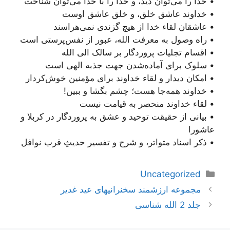
• خدا را می‌توان دید، و خدا را با خدا می‌توان شناخت
• خداوند عاشق خلق، و خلق عاشق اوست
• عاشقان لقاء خدا از هیچ گزندی نمی‌هراسند
• راه وصول به معرفت الله، عبور از نفس‌پرستی است
• اقسام تجلیات پروردگار بر سالک الی الله
• سلوک برای آماده‌شدن جهت جذبه الهی است
• امکان دیدار و لقاء خداوند برای مؤمنین خوش‌کردار
• خداوند همه‌جا هست؛ چشم بگشا و ببین!
• لقاء خداوند منحصر به قیامت نیست
• بیانی از حقیقت توحید و عشق به پروردگار در کربلا و
عاشورا
• ذکر اسناد متواتر، و شرح و تفسیر حدیثِ قرب نوافل
دسته‌ها
Uncategorized
ناوبری
مجموعه ارزشمند سخنرانیهای عید غدیر
نوشته‌ها
جلد 2 الله شناسی