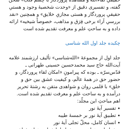
گفته، و تفسیری دقیق از «وحدت شخصیۀ وجود و هستیِ
حقیقیِ پروردگار و هستی مجازیِ خلایق» و همچنین «نقد
بررسیِ آراء برخی فِرَق و مذاهب، خصوصاً شیخیه» ارائه
داده و به ساحتِ علم و معرفت تقدیم شده است
چکبده جلد اول الله شناسی
جلد اول از مجموعۀ «الله‌شناسی» تألیف ارزشمند علامه
آیت‌الله حاج سید محمد‌حسین حسینی طهرانی ـ
قدّس‌سرّه ـ بوده که پیرامونِ «امکان لقاء پروردگار، و
حضور حق در همۀ عالَم، و کیفیت عشق بین حق و
خلق» با قلمی روان و شواهدی متقن به رشتۀ تحریر
درآمده و به ساحت علم و معرفت تقدیم شده است.
اهم مباحثِ این مجلّد:
• تفسیر آیۀ نور
• تطبیق آیۀ نور بر خمسۀ طیبه
• انسان کامل، محلّ تجلی آیۀ نور