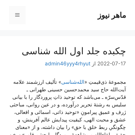
رش
ه
ماهر نیوز
فهرست
حتوا
چکبده جلد اول الله شناسی
2022-07-17
از
admin46yyy4rhyut
مجموعۀ ذی‌قیمتِ «
الله‌شناسی
» تألیف ارزشمند علامه
آیت‌الله حاج سید محمد‌حسین حسینی طهرانی ـ
قدّس‌سرّه ـ می‌باشد که توحید ذاتِ پروردگار را با بیانی
سلیس به رشتۀ تحریر درآورده، و در عین روانی، مباحثی
ژرف و عمیق پیرامونِ «توحید ذاتی، اسمائی و افعالی،
عشق و محبت الهی، کیفیت پیدایش عالم آفرینش، و
چگونگیِ ربط خلق با حق» را بیان داشته، و از «معنای
حقیقیِ لقاء‌الله و مشاهدۀ پروردگار با چشم قلب» سخن