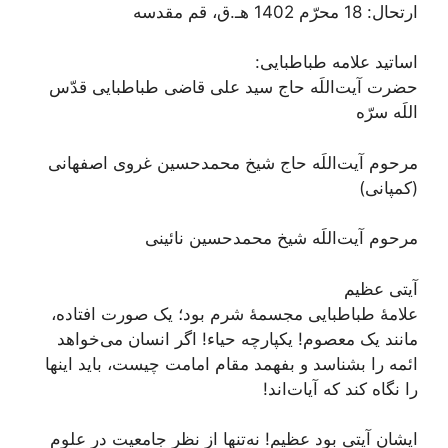
ارتحال: 18 محرّم‌ 1402 هـ.ق، قم مقدسه
اساتید علامه طباطبایی:
حضرت آیت‌اللَه حاج سید علی قاضی طباطبایی قدّس
اللَه سرّه
مرحوم آیت‌اللَه حاج شیخ محمدحسین غروی اصفهانی
(کمپانی)
مرحوم آیت‌اللَه شیخ محمدحسین نائینی
آیتی عظیم
علامۀ طباطبایی مجسمۀ شرم بود؛ یک صورت افتاده،
مانند یک معصوم! یکپارچه حیاء! اگر انسان می‌خواهد
ائمه را بشناسد و بفهمد مقام امامت چیست،‌ باید اینها
را نگاه کند که آیات‌اند!
ایشان آیتی بود عظیم! نه‌تنها از نظر جامعیت در علوم