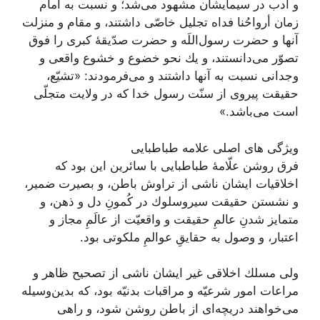
و ادب در سيمايشان مشهود می‌شد؛ و نسبت به امام
زمان أرواحُنا فداه تجليل خاصّى داشتند، و مقام و منزلت
آنها و حضرت رسول‌اللَه و حضرت صدّيقۀ كبرى را فوق
تصوّر می‌دانستند، و يك نحو خضوع و خشوع واقعى و
وجدانى نسبت به آنها داشتند و می‌فرمودند: «تشيّع،
حقيقت پيروى از سنّت رسول خدا كه در ولايت متجلّى
است می‌‏باشد.»
ویژگی های اصلی علامه طباطبایی
فرق روشن علّامۀ طباطبایى با سائرين اين بود كه
اخلاقيات ايشان ناشى از تراوش باطن، و بصيرت ضمير،
و نشستن حقيقت سيروسلوك در كُمونِ دل و ذهن، و
متمايز شدنِ عالمِ حقيقت و واقعيّت از عالَمِ مجاز و
اعتبار، و وصول به حقایقِ عوالمِ ملكوتى بود.
ولى مسلك اخلاقى غير ايشان ناشى از تصحيح ظاهر و
مراعات امور شرعيّه و مراقبات بدنيّه بود، كه بدين‌وسيله
می‌‏خواهند دريچه‌‏اى از باطن روشن شود، و راهى