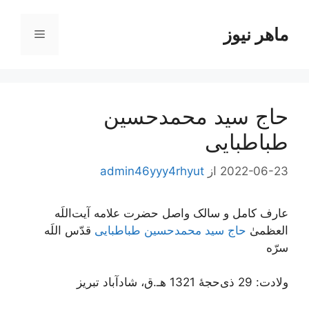
رش
ه
ماهر نیوز
فهرست
حتوا
حاج سید محمدحسین
طباطبایی
2022-06-23
از
admin46yyy4rhyut
عارف کامل و سالک واصل حضرت علامه آیت‌اللَه
العظمیٰ
حاج سید محمدحسین طباطبایی
قدّس اللَه
سرّه
ولادت: 29 ذی‌حجۀ 1321 هـ.ق، شادآباد تبریز