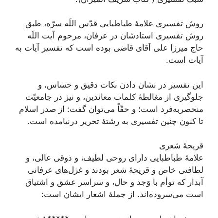
روش تفسیری علامۀ طباطبایی قدّس اللَه سرّه، طبق
روش تفسیری استادشان در عرفان، مرحوم آیت اللَه
حاج میرزا علی آقای قاضی بوده است که تفسیر آیات به
آیات است.
این تفسیر در نشان دادن نکات دقیق و حساس، و
جلوگیری از مغالطۀ کلمات معاندین، و نیز در جامعیّت
منحصربه‌فرد است؛ و حقّاً می‌توان گفت: از صدر اسلام
تا کنون چنین تفسیری به رشتۀ تحریر درنیامده است.
قریحۀ شعری
علامۀ طباطبایی داراى روحى لطيف، و ذوقى عالى، و
لطافتى خاص و قریحۀ شعر بودند و غزل‌‏هاى عرفانى
آبدار كه توأم با وَجد و حال، و سراسر عشق و اشتياق
است می‌سروده‏‌اند. از جملۀ اشعار ایشان است: