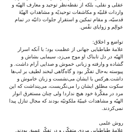
عقلی و نقلی، بلکه از نقطه‌نظر توحید و معارف الهیّه و
واردات قلبیّه و مکاشفات توحیدیّه و مشاهداتِ الهیّۀ
قدسیّه، و مقام تمکین و استقرارِ جلوات ذاتیّه در تمام
عوالِم و زوایای نفْس.
تواضع و اخلاق:
علامۀ طباطبایی جهانی از عظمت بود؛ با آنکه اسرار
الهیّه در دل تابناک او موج می‌زد، سیمایی بشاش و
گشاده و وارفته و زبانی خموش و صدایی آرام داشت. و
پیوسته به‌حال تفکّر بود و گاه‌گاهی لبخند لطیف بر لب‌ها
داشت.هرکس با ایشان می‌نشست و زبان خاموش و
سکوت مطلق ایشان را می‌نگریست، می‌پنداشت که این
مرد در مفکِّرۀ خود هیچ ندارد! ولی چنان مستغرق انوار
الهیّه و مشاهدات غیبیّۀ ملکوتیّه بودند که مجال تنازل پیدا
نمی‌کردند.
روش علمی
علامۀ طباطبایی مردى متفكّر، و در تفكّر عميق بودند.