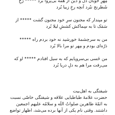
مِهرِ خوبان دل و دين از همه بى‌پروا برد ***** رُخِ
شَطرنج نبُرد آنچه رخِ زيبا بُرد
تو مپندار كه مجنون سرِ خود مجنون گشت ***** از
سَمَک تا به سِماكش كششِ ليلا بُرد
من به سرچشمۀ خورشيد نه خود بردم راه *****
ذرّه‌‏اى بودم و مِهر تو مرا بالا بُرد
من خَسى بى‌سر‌و‌پايم كه به سيل افتادم ***** او كه
می‌رفت مرا هم به دلِ دريا بُرد
شیفتگی به اهل‌بیت
حضرت علامۀ طباطبایی علاقه و شيفتگى خاصّى نسبت
به ائمّۀ طاهرين صلواتُ اللَه و سلامُه عليهم اجمعين
داشتند. وقتى نام يكى از آنها برده می‌‏شد، اظهار تواضع