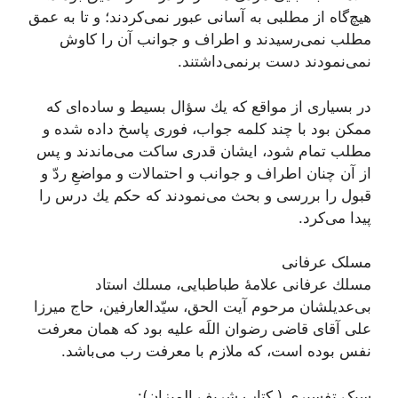
هيچ‌گاه از مطلبى به آسانى عبور نمی‌‏كردند؛ و تا به عمق
مطلب نمی‌‏رسيدند و اطراف و جوانب آن را كاوش
نمی‌‏نمودند دست برنمی‌‏داشتند.
در بسيارى از مواقع كه يك سؤال بسيط و ساده‏‌اى که
ممكن بود با چند كلمه جواب، فورى پاسخ داده شده و
مطلب تمام شود، ايشان قدرى ساكت می‌‏ماندند و پس
از آن چنان اطراف و جوانب و احتمالات و مواضعِ ردّ و
قبول را بررسى و بحث می‌‏نمودند كه حكم يك درس را
پيدا می‌‏كرد.
مسلک عرفانی
مسلك عرفانى علامۀ طباطبایی، مسلك استاد
بى‌عديلشان مرحوم آيت ‌الحق، سيّد‌العارفين، حاج ميرزا
على آقاى قاضى‏ رضوان اللَه علیه بود كه همان معرفت
نفس بوده است، كه ملازم با معرفت رب می‌باشد.
سبک تفسیری ( کتاب شریف المیزان):