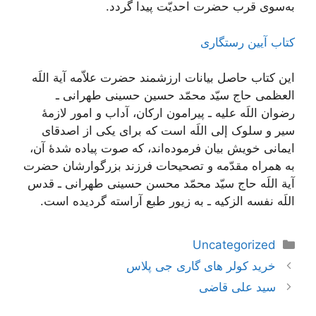
به‌سوى قرب حضرت احديّت پيدا گردد.
کتاب آیین رستگاری
این کتاب حاصل بیانات ارزشمند حضرت علاّمه آیة اللَه
العظمی حاج سیّد محمّد حسین حسینی طهرانی ـ
رضوان اللَه علیه ـ پیرامون ارکان، آداب و امور لازمۀ
سیر و سلوک إلی اللَه است که برای یکی از اصدقای
ایمانی خویش بیان فرموده‌اند، که صوت پیاده شدۀ آن،
به همراه مقدّمه و تصحیحات فرزند بزرگوارشان حضرت
آیة اللَه حاج سیّد محمّد محسن حسینی طهرانی ـ قدس
اللَه نفسه الزکیه ـ به زیور طبع آراسته گردیده است.
دسته‌ها
Uncategorized
ناوبری
خرید کولر های گاری جی پلاس
نوشته‌ها
سید علی قاضی