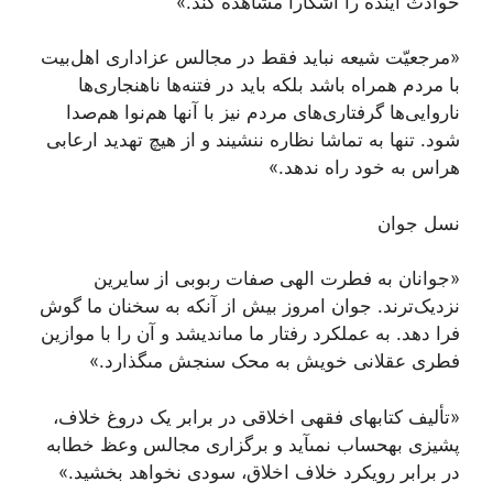
حوادث آینده را آشکارا مشاهده کند.»
«مرجعیّت شیعه نباید فقط در مجالس عزاداری اهل‌بیت
با مردم همراه باشد بلکه باید در فتنه‌ها ناهنجاری‌ها
ناروایی‌ها گرفتاری‌های مردم نیز با آنها هم‌نوا هم‌صدا
شود. تنها به تماشا نظاره ننشیند و از هیچ تهدید ارعابی
هراس به خود راه ندهد.»
نسل جوان
«جوانان به فطرت الهی صفات ربوبی از سایرین
نزدیک‌ترند. جوان‏ امروز بیش از آنکه به سخنان ما گوش
فرا دهد. به عملکرد رفتار ما مى‏اندیشد و آن را با موازین
فطرى عقلانى خویش به محک سنجش مى‏گذارد.»
«تألیف کتاب‏هاى فقهى اخلاقى در برابر یک دروغ خلاف،
پشیزى به‏حساب نمى‏آید و برگزارى مجالس وعظ خطابه
در برابر رویکرد خلاف اخلاق، سودى نخواهد بخشید.»