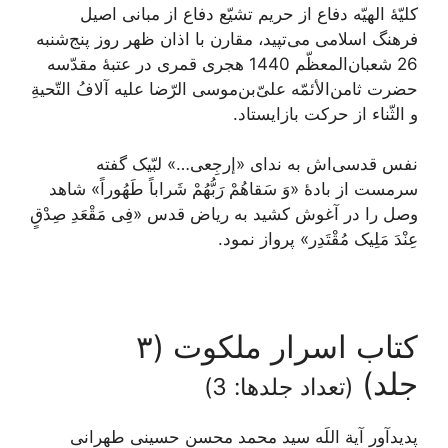
کلیّۀ الهیّه دفاع از حریم تشیّع دفاع از مبانى اصیل
فرهنگ اسلامى می‌تپید، مقارن با اذان ظهر روز پنج‌شنبه
26 شعبان‌المعظّم 1440 هجری قمری در عتبۀ مقدّسه
حضرت ثامن‌الأئمّه علىّ‌بن‌موسى الرّضا علیه آلافُ التّحیةِ
و الثّناء از حرکت بازایستاد.
نفس قدسی‌اش به نداى «إرجِعی…» لبّیک گفته
سرمست از بادۀ «وَ سَقاهُمْ رَبُّهُمْ شَراباً طَهُوراً» شاهد
وصل را در آغوش کشید به ریاض قدس «فِی مَقْعَدِ صِدْقٍ
عِنْدَ مَلِیک مُقْتَدِر» پرواز نمود.
کتاب اسرار ملکوت (۳
جلد)
(تعداد جلدها: 3)
پدیدآور آیة اللَه سید محمد محسن حسینی طهرانی