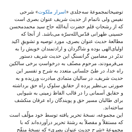
توضیحاتمجموعۀ سه‌جلدی «
اسرار ملکوت
» شرحی
نفیس ولی ناتمام از حدیث شریف عنوان بصری است
که از رشحاتِ قلم حضرت آیة‌الله حاج سید محمدمحسن
حسینی طهرانی قدّس‌الله‌سرّه می‌باشد. از آنجا که
مطالعۀ حدیث عنوان بصری، مورد توصیه و تشویقِ اکید
اولیای‌الهی بوده و شاگردان و ارادتمندان خویش را به
تدبّر در مضامین گرانسنگِ این حدیث شریف دستور
می‌فرمودند، مرحوم مصنّف به درخواستِ برخی سالکین
راه خدا، در طیّ جلساتی متعدد به شرح و تفسیر این
حدیث شریف، در سالیان متمادی مبادرت ورزیده و به
صورتی بی‌نظیر پرده از حقایق سلوکِ راه حق برداشته
و حقایق آسمانی را در قالب الفاظ زمینی به شیوایی
برای طالبان مسیر حق و پویندگان راه عرفان منکشف
ساخته‌اند.
این مجموعه، نسخۀ تحریر یافته توسط خود مؤلّف است
که مستقلاً و مفصلاً به رشتۀ تحریر درآورده‌اند که با
مجموعۀ «شرح حدیث عنوان بصری» که نسخۀ منقّحِ