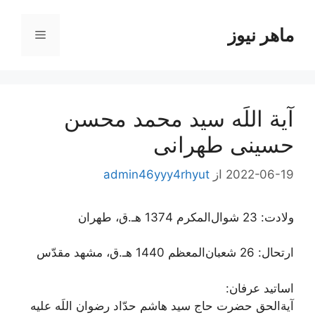
رش
ه
ماهر نیوز
فهرست
حتوا
آیة اللَه سید محمد محسن
حسینی طهرانی
2022-06-19
از
admin46yyy4rhyut
ولادت: 23 شوال‌المکرم 1374 هـ.ق، طهران
ارتحال: 26 شعبان‌المعظم 1440 هـ.ق، مشهد مقدّس
اساتید عرفان:
آیةالحق حضرت حاج سید هاشم حدّاد رضوان اللَه علیه