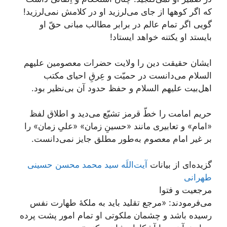
که اگر کوه‏ها از جاى می‌لرزید او در کلامش نمی‌لرزید!
گویی اگر تمام عالم در برابر مطالب مبانى حقّ او
بایستد او یک‏تنه خواهد ایستاد!
ایشان حقیقت دین را ولایت حضرات معصومین علیهم
السلام می‌دانست در حمیّت و عِرقِ احیای مکتب
اهل‌بیت علیهم السلام و حفظ حدود آن بی‌نظیر بود.
حریم امامت را خطّ قرمز تشیّع می‌دید و اطلاق لفظ
«امام» و تعابیری مانند «حسینِ زمان» «علیِ زمان» را
بر غیر امام معصوم به‌طور مطلق جایز نمی‌دانست.
گزیده‌ای از بیانات
آیت‌اللَه سید محمد محسن حسینی
طهرانی
مرجعیت و فتوا
می‌فرمودند: «مرجع تقلید باید به ملکۀ طهارت نفس
رسیده باشد و چشمان ملکوتى او تمام امور پشت پرده