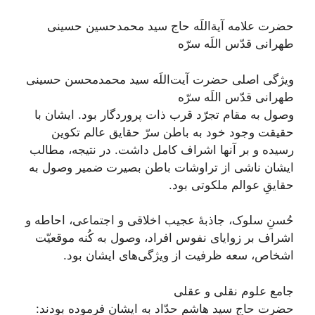
حضرت علامه آیةاللَه حاج سید محمدحسین حسینی
طهرانی قدّس اللَه سرّه
ویژگی اصلی حضرت آیت‌اللَه سید محمدمحسن حسینی
طهرانی قدّس اللَه سرّه
وصول به مقام تجرّد قرب ذات پروردگار بود. ایشان با
حقیقت وجود خود به باطن سرّ حقایق عالم تکوین
رسیده و بر آنها اشراف کامل داشت. در نتیجه، مطالب‏
ايشان‏ ناشى از تراوشات باطن بصيرت ضمير وصول به
حقایقِ عوالم ملکوتى بود.
حُسنِ سلوک، جاذبۀ عجیب اخلاقی و اجتماعی، احاطه و
اشراف بر زوایای نفوس افراد، وصول به کُنه موقعیّت
اشخاص، سعه ظرفيت از ویژگی‌های ایشان بود.
جامع علوم نقلی و عقلی
حضرت حاج سید هاشم حدّاد به ایشان فرموده بودند: