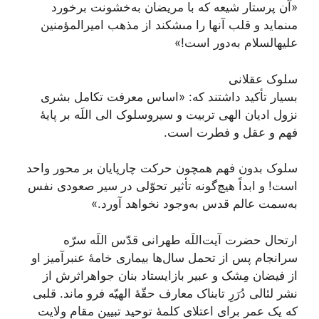
«آن پرستار شیعه که با مریضان به‌خشونت برخورد
مى‏نماید و قلب آنها را مى‏شکند از مذهب امیرالمؤمنین
علیه‏السلام به‌دور است!»
سلوک عقلانی
بسیار تأکید داشتند که: «اساس معرفت تکامل بشری
نزول ادیان الهی تربیت و سیروسلوک الی اللَه بر پایۀ
فهم و عقل و فطرت است.
سلوک بدون فهم همچون حرکت چارپایان بر محور واحد
است! و ابداً هیچ‌گونه تأثیر تحوّلی در سیر صعودی نفس
به‌سمت عالم قدس به‌وجود نخواهد آورد.»
ارتحال حضرت آیت‌اللَه طهرانی قدّس اللَه سرّه
سرانجام پس از تحمل سال‌ها بیماری خامۀ عنبرآمیز او
از فیضان مِشک و عبیر بازایستاد بنان جواهراثرش از
نشر لئالی دُرَرِ تابناک معارف حقّۀ الهیّه فرو ماند. قلبی
که یک عمر برای اعتلای کلمۀ توحید تبیین مقام ولایت