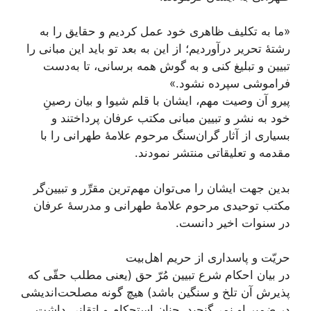
«ما به تكليف ظاهری خود عمل كرديم و حقايق را به
رشتۀ تحرير درآورديم؛ از اين به بعد تو باید اين مبانى را
تبیین و تبليغ كنى و به گوش همه برسانى، تا به‌دست
فراموشى سپرده نشود.»
پیرو آن وصیت مهم، ایشان با قلم شیوا و بیان رصینِ
خود به نشر و تبیین مبانی مکتب عرفان پرداختند و
بسیاری از آثار گران‌سنگ مرحوم علامۀ طهرانی را با
مقدمه و تعلیقاتی منتشر نمودند.
بدین جهت ایشان را می‌توان مهم‌ترین مقرِّر و تبیین‌گر
مکتب توحیدی مرحوم علامۀ طهرانی و مدرسۀ عرفان
در سنوات اخیر دانست.
حریّت و پاسداری از حریم اهل‌بیت
در بیان احکام شرع تبیین مُرّ حق (یعنی مطلب حقّی که
پذیرش آن تلخ و سنگین باشد) هیچ گونه مصلحت‌اندیشی
در ضمیر او نمی‌گنجید. چنان استحکام و اِتقانی داشت