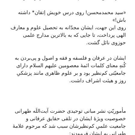
«سید محمدمحسن! روی درس خویش اِتقان* داشته
باش!»
روی این جهت، ایشان مجدّانه به تحصیل علوم و معارف
الهی پرداخت، تا جایی که به بالاترین مدارج علمی
حوزوی نائل گشت.
ایشان در عرفان و فلسفه و فقه و اصول و پى‌‌بردن به
کُنهِ معنای کلمات ائمۀ معصومین علیهم السلام دارای
جامعیّتی کم‌نظیر بود و بر علوم ظاهری مانند پزشکیِ
روز و هیئت اشراف داشت.
مأموریّتِ نشر مبانی توحیدی حضرت آیت‌اللَه طهرانی
خصوصیت ویژۀ ایشان در تلقی حقایق عرفانی و
جامعیت علمیِ کم‌نظیرشان سبب شد که مرحوم علامۀ
طهرانی به ایشان فرمودند: