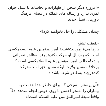
«امروزه دیگر سخن از طهارات و نجاسات با نسل جوان
ثمرى ندارد و رساله ‏هاى عملیّه در فضاى فرهنگ
باورهاى نسل جدید
چندان مشکلى را حل نخواهند کرد!»
حقیقت تشیّع
بارها می‌فرمودند:«شیعۀ امیرالمؤمنین علیه السلامکسی
است که به‌دنبال او حرکت کندهرچند به‌ظاهر نصرانی
باشد!مخالف امیرالمؤمنین علیه السلامکسی است که
برخلاف مسیر ولایت اوکه مسیر حق است،حرکت
کندهرچند به‌ظاهر شیعه باشد!»
«آن پرستار مسیحى که براى خاطر خدا خدمت به
بیماران را به‌نحو احسن با روى خوش انجام مى‏دهد حقّاً
واقعاً شیعۀ امیرالمؤمنین علیه ‏السلام است!»