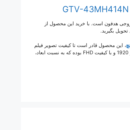
ی USB, HDMI ورودی آنتن و خروجی هدفون است. با خرید این محصول از
، این محصول قادر است تا کیفیت تصویر فیلم
های قدیمی تر را نیز ارتقاء دهد. رزولوشن تصویر 1080 در 1920 و با کیفیت FHD بوده که به نسبت ابعاد،