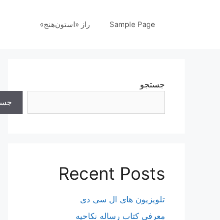
رش
ه
Sample Page
راز «استون‌هنج»
حتوا
جستجو
جست
Recent Posts
تلویزیون های ال سی دی
معرفی کتاب رساله نکاحیه