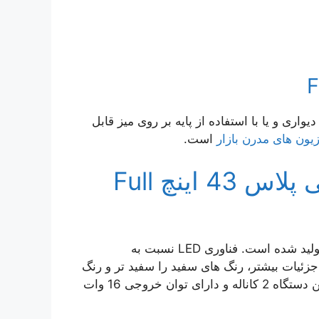
واری و یا با استفاده از پایه بر روی میز قابل
یون های مدرن بازار
است.
تلویزیون جی پلاس 43 اینچ Full
تکنولوژی صفحه این محصول تخت و از فناوری ال ای دی تولید شده است. فناوری LED نسبت به
جزئیات بیشتر، رنگ های سفید را سفید تر و رنگ
های مشکی را مشکتی تر نمایش می‌دهد. سیستم صوتی این دستگاه 2 کاناله و دارای توان خروجی 16 وات