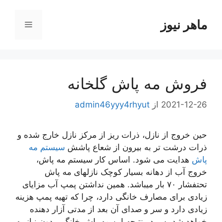
رش
ه
ماهر نیوز
فهرست
حتوا
فروش مه پاش گلخانه
2021-12-26
از
admin46yyy4rhyut
حین خروج از نازل، ذرات ریز از مرکز نازل خارج شده و
ذرات درشت تر به بیرون از شعاع پاشش
سیستم مه
پاش
هدایت می شود. اساس کار سیستم مه پاش،
خروج آب از دهانه بسیار کوچک نازلهای مه پاش
تحتفشار ۷۰ بار میباشد. همین نداشتن پمپ آب مزایای
زیادی برای مصارف خانگی دارد، چرا که تهیه پمپ هزینه
زیادی دارد و سر و صدای آن بعد از مدتی آزار دهنده
خواهد شد.پس در نتیجه این مه پاش خانگی بدون نیاز به