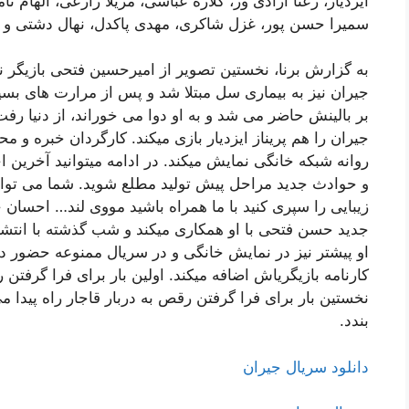
ایزدیار، رعنا آزادی ور، گلاره عباسی، مریلا زارعی، الهام نا
سمیرا حسن پور، غزل شاکری، مهدی پاکدل، نهال دشتی و
به گزارش برنا، نخستین تصویر از امیرحسین فتحی بازیگر
جیران نیز به بیماری سل مبتلا شد و پس از مرارت های بس
بر بالینش حاضر می شد و به او دوا می خوراند، از دنیا رف
جیران را هم پریناز ایزدیار بازی میکند. کارگردان خبره و
روانه شبکه خانگی نمایش میکند. در ادامه میتوانید آخرین اخ
و حوادث جدید مراحل پیش تولید مطلع شوید. شما می توانی
زیبایی را سپری کنید با ما همراه باشید مووی لند… احسان
جدید حسن فتحی با او همکاری میکند و شب گذشته با انتش
او پیشتر نیز در نمایش خانگی و در سریال ممنوعه حضور داش
کارنامه بازیگریاش اضافه میکند. اولین بار برای فرا گرفتن ر
نخستین بار برای فرا گرفتن رقص به دربار قاجار راه پیدا م
بندد.
دانلود سریال جیران