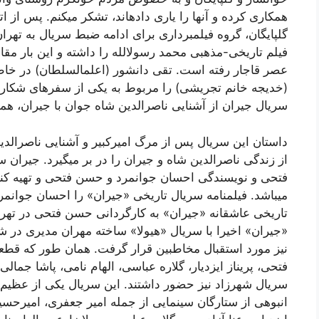
همکاری کرده و آنها را یاری دادهاند، تشکر میکنم. پس از
گلپایگان، گروه فیلمبرداری برای ادامه ضبط سریال به تهران 
فیلم تاریخی-مذهبی محمد رسولالله را داشته و این بار مق
عصر قاجار رفته است. تقی دانشور (اعلمالسلطان) در خاط
(خدیجه خانم تجریشی) را مربوط به یکی از سفرهای شکار
سریال جیران از آشنایی ناصرالدین شاه جوان با جیران، 
داستان این سریال پس از مرگ امیرکبیر و آشنایی ناصرالد
از زندگی ناصرالدین شاه و جیران را در بر میگیرد. جیران
میباشد. فیلمنامه سریال تاریخی «جیران» را احسان جوانم
تاریخی عاشقانه «جیران» به کارگردانی حسن فتحی در تهران
«جیران» اخیرا با سریال «هیولا» ساخته مهران مدیری در
نیز مورد استقبال مخاطبین قرار گرفت. همان طور که قطعا
فتحی، پریناز ایزدیار، گلاره عباسی، الهام نامی، پاشا جما
سریال شهرزاد نیز حضور داشتند. این سریال یکی از عظیم ت
انبوهی از ستارگان سینمایی از جمله امیر جعفری، امیرحسین 