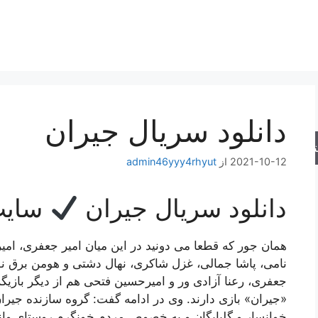
دانلود سریال جیران
جو
2021-10-12
از
admin46yyy4rhyut
دانلود سریال جیران
سایت
همان جور که قطعا می دونید در این میان امیر جعفری، امیرح
نامی، پاشا جمالی، غزل شاکری، نهال دشتی و هومن برق نو
جعفری، رعنا آزادی ور و امیرحسین فتحی هم از دیگر بازیگر
«جیران» بازی دارند. وی در ادامه گفت: گروه سازنده جیرا
خوانسار و گلپایگان و به خصوص مردم خونگرم روستای وانش