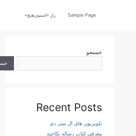
رش
ه
Sample Page
راز «استون‌هنج»
حتوا
جستجو
جست
Recent Posts
تلویزیون های ال سی دی
معرفی کتاب رساله نکاحیه