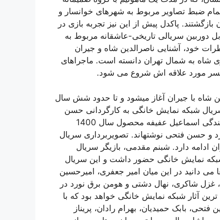
 اتمام ضبط تصاویر مربوط به شهرهای خوانسار و
بازگشتند. پاکدل پیش از این نیز تجربه بازی در
ابل دوربین سریالی تاریخی-عاشقانه مربوط به
رات خود، آشنایی ناصرالدین شاه و جیران
ی شاه به شمال تهران دانسته است. ماجراهای
همسر مورد علاقه اش شروع می شود.
ین شاه با جیران آغاز میشود و تا حدود شش سال
 سریال شبکه نمایش خانگی به کارگردانی حسن
فتحی و نویسندگی احسان جوانمرد و حسن فتحی و تهیه کنندگی اسماعیل عفیفه محصول سال 1400
رد و حسن فتحی نوشتهاند. تصویربرداری سریال
 ادامه دارد. شبنم مقدمی، بازیگر سریال
 شبکه نمایش خانگی حضور داشت و این سریال
 می دانید در این میان امیر جعفری، امیرحسین
لی، غزل شاکری، نهال دشتی و هومن برق نورد در
رین آثار شبکه نمایش خانگی خواهد بود که با
فتحی، بابک حمیدیان، بهرام رادان، پریناز