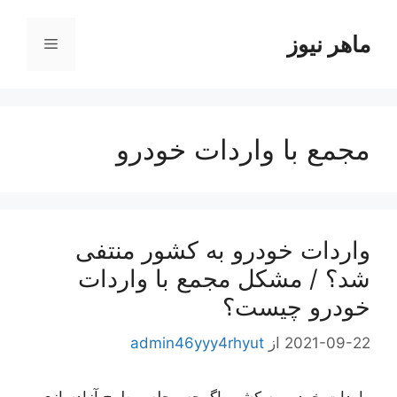
رش
ه
ماهر نیوز
فهرست
حتوا
مجمع با واردات خودرو
واردات خودرو به کشور منتفی
شد؟ / مشکل مجمع با واردات
خودرو چیست؟
2021-09-22
از
admin46yyy4rhyut
واردات خودرو به کشور اگرچه مجلس طرح آزادسازی