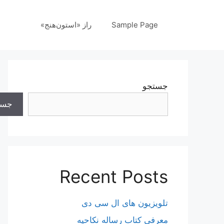
رش
ه
Sample Page
راز «استون‌هنج»
حتوا
جستجو
جست
Recent Posts
تلویزیون های ال سی دی
معرفی کتاب رساله نکاحیه