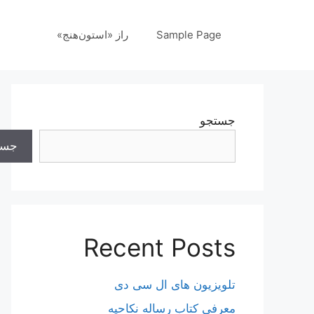
رش
ه
Sample Page
راز «استون‌هنج»
حتوا
جستجو
جست
Recent Posts
تلویزیون های ال سی دی
معرفی کتاب رساله نکاحیه