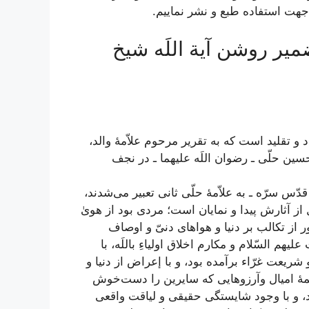
جهت استفاده طبع و نشر نماییم.
میر روشن آیة اللَه شیخ
 و تقلید است که به تقریر مرحوم علاّمۀ والد،
ن حلّی ـ رضوان اللَه علیهما ـ در نجف
قدّس سرّه ـ به علاّمۀ حلّی ثانی تعبیر می‌شدند،
از آثارش پیدا و نمایان است؛ مردی بود از هویٰ
ز تکالب بر دنیا و هواهای دنیّ و اوصاف
 علیهم السّلام و مکارم اخلاق اولیا
ءِ
باللَه، با
شریعت غرّاء برآمده بود، و با إعراض از دنیا و
ۀ امیال و
آرزوهایی که سایرین را دست‌خوش
، و با وجود شایستگی حقیقی و لیاقت واقعی