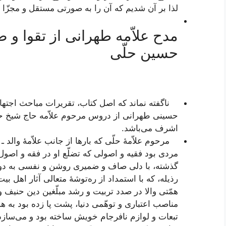
لذا بر آن شدیم که آن را به صورتی مستقل و مجزّا 
مدح علاّمه طهرانی از تقوا و ض
حسین حلّی
ناگفته نماند که اصل کتاب، تقریرات مباحث اجتهاد
حسینی طهرانی از دروس مرحوم علاّمه حاج شیخ حسی
اشرف می‌باشد.
مرحوم علاّمۀ حلّی که بارها از جانب علاّمۀ والد ـ 
مردی بود فقیه و اصولی که تضلّع او در فقه و اصول 
گذشته، با دلی صاف و ضمیری روشن و نفسی به دور ا
رذیله، که با استمداد از ره‌توشۀ متعالی آثار اهل بیت
همّتی والا در صدد تربیت و رشد مبلّغین دین حنیف و 
مناصب اعتباری و توهّمی دنیا، پشت پا زده بود به هم
تبعات و لوازم نافرجام خویش ساخته بود و می‌سازد