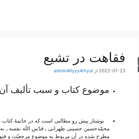
فقاهت در تشیع
جو
2022-07-23
از
admin46yyy4rhyut
موضوع کتاب و سبب تألیف آن
نوشتار پیش رو مطالبی است که در خاتمۀ کتاب
ا
محمّدحسین حسینی طهرانی ـ قدّس اللَه نفسه ـ به 
مطرح شده در آن مربوط به موضوع مرجعیّت و فتوا م