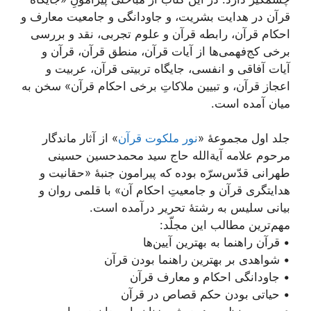
قرآن در هدایت بشریت، و جاودانگی و جامعیت معارف و
احکام قرآن، رابطه قرآن و علوم تجربی، نقد و بررسی
برخی کج‌فهمی‌ها از آیات قرآن، منطق قرآن، قرآن و
آیات آفاقی و انفسی، جایگاه تربیتی قرآن، عربیت و
اعجاز قرآن، و تبیین ملاکاتِ برخی احکام قرآن» سخن به
میان آمده است.
جلد اول مجموعۀ «
نور ملکوت قرآن
» از آثار ماندگار
مرحوم علامه آیة‌الله حاج سید محمدحسین حسینی
طهرانی قدّس‌سرّه بوده که پیرامون جنبۀ «حقانیت و
هدایتگری قرآن و جامعیتِ احکام آن» با قلمی روان و
بیانی سلیس به رشتۀ تحریر درآمده است.
مهم‌ترین مطالب این مجلّد:
• قرآن راهنما به بهترین آیین‌ها
• شواهدی بر بهترین راهنما بودن قرآن
• جاودانگی احکام و معارف قرآن
• حیاتی بودن حکم قصاص در قرآن