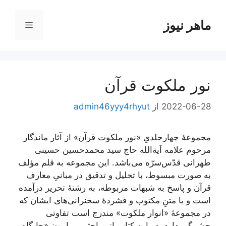
رش
ه
ماهر نیوز
فهرست
حتوا
نور ملکوت قرآن
2022-06-28
از
admin46yyy4rhyut
مجموعۀ چهار‌جلدیِ «نور ملکوت قرآن» از آثار ماندگار
مرحوم علامه آیة‌الله حاج سید محمدحسین حسینی
طهرانی قدّس‌سرّه می‌باشد. این مجموعه به قلم مؤلف
به صورت مبسوط، با تحلیل و تدقیق در مبانیِ معارف
قرآن و پاسخ به شبهات مربوطه، به رشتۀ تحریر درآمده
است و با متنِ مکتوب و فشردۀ سخنرانی‌های ایشان که
در مجموعۀ «انوار ملکوت»‌ مندرج است تفاوتی
چشمگیر دارد. در این کتاب از مباحثی پیرامونِ «جایگاه