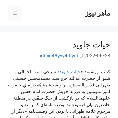
رش
ه
ماهر نیوز
فهرست
حتوا
حیات جاوید
2022-06-28
از
admin46yyy4rhyut
کتاب ارزشمند «
حیات جاوید
» شرحی است اجمالی و
شیوا از حضرت آیة‌الله حاج سید محمدمحسن حسینی
طهرانی قدّس‌الله‌سرّه، بر وصیت‌نامۀ مُعجز‌نمایِ حضرت
امیرالمؤمنین به فرزند خویش حضرت امام حسن
علیهما‌السلام که در بازگشت از جنگ صفّین در منطقۀ
حاضرَین بیان فرموده‌اند. وصیت‌نامه‌ای که به تعبیر
مرحوم علامه طهرانی با بودن این وصیت‌نامه «دیگر از
بیان مکارم اخلاق و آدابْ دم زدن مایۀ شرمندگی است»