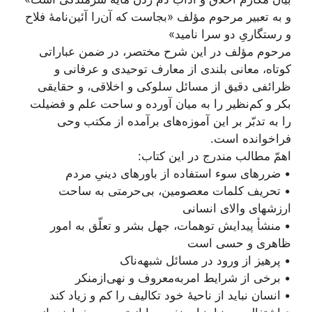
و به تعبیر مرحوم مؤلف «بجاست که آن‌را آئین‌نامۀ فلاح
و رستگاریِ دو سرا نامید»
مرحوم مؤلف در این شرح مختصر، در ضمن عباراتی
کوتاه، معانی بلندی از معارف توحیدی و عرفانی و
ظرائفی دقیق از مسائل سلوکی و اخلاقی، و حقایقی
بکر و کم‌نظیر را به میان آورده و ساحت علم و فضیلت
را به تدبّر بر این آموزه‌های برآمده از مکتب وحی
فراخوانده است.
اهمّ مطالب مندرج در این کتاب:
• ضررهای سوء استفاده از باورهای دینیِ مردم
• تحریف کلمات معصومین، بی‌حرمتی به ساحت
ارزشهای والای انسانی
• منشأ پیدایش توهمات، جهل بشر و تعلّق به امور
ظاهری و حسی است
• پرهیز از ورود در مسائل شبهه‌ناک
• برخی از شرایط امر‌به‌معروف و نهی‌از‌منکر
• انسان نباید از ناحیۀ خود تکالیف را کم و زیاد کند