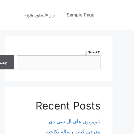
رش
ه
Sample Page
راز «استون‌هنج»
حتوا
جستجو
جست
Recent Posts
تلویزیون های ال سی دی
معرفی کتاب رساله نکاحیه