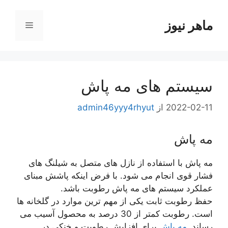
رش
ه
ماهر نیوز
فهرست
حتوا
سیستم های مه پاش
2022-02-11
از
admin46yyy4rhyut
مه پاش
مه پاش با استفاده از نازل های متصل به شیلنگ های
فشار قوی انجام می شود. با فرض اینکه پاشش مبنای
عملکرد سیستم های مه پاش رطوبت باشد.
حفظ رطوبت ثابت یکی از مهم ترین موارد در گلخانه ها
است. رطوبت کمتر از 30 درصد به محصول آسیب می
رساند.
مه پاش
برای افزایش رطوبت و خنکی در