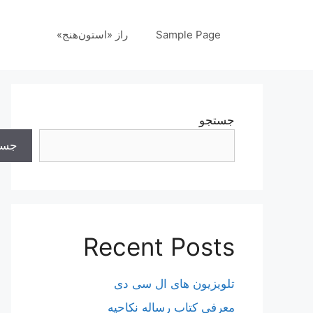
رش
ه
Sample Page
راز «استون‌هنج»
حتوا
جستجو
جست
Recent Posts
تلویزیون های ال سی دی
معرفی کتاب رساله نکاحیه