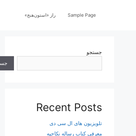
رش
ه
Sample Page
راز «استون‌هنج»
حتوا
جستجو
جست
Recent Posts
تلویزیون های ال سی دی
معرفی کتاب رساله نکاحیه