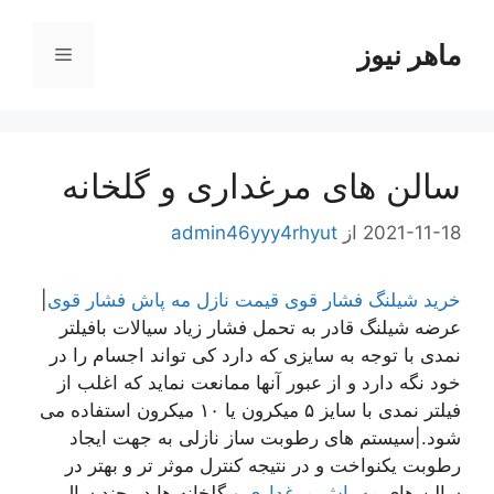
رش
ه
ماهر نیوز
فهرست
حتوا
سالن های مرغداری و گلخانه
2021-11-18
از
admin46yyy4rhyut
خرید شیلنگ فشار قوی
قیمت نازل مه پاش فشار قوی
|
عرضه شیلنگ قادر به تحمل فشار زیاد سیالات بافیلتر
نمدی با توجه به سایزی که دارد کی تواند اجسام را در
خود نگه دارد و از عبور آنها ممانعت نماید که اغلب از
فیلتر نمدی با سایز ۵ میکرون یا ۱۰ میکرون استفاده می
شود.|سیستم های رطوبت ساز نازلی به جهت ایجاد
رطوبت یکنواخت و در نتیجه کنترل موثر تر و بهتر در
سالن های
مه پاش مرغداری
و گلخانه ها در چند سال