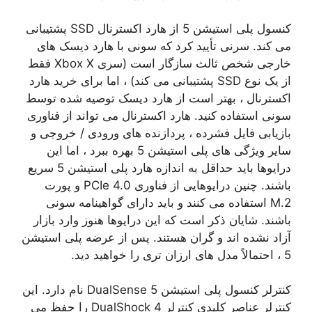
کنسول پلی استیشن 5 از هارد اکسترنال SSD پشتیبانی
می کند. سرنی تأیید کرد که سونی با هارد دیسک های
خارجی شخص ثالث سازگار است (سری Xbox X فقط
از یک نوع SSD پشتیبانی می کند) ، اما برای خرید هارد
اکسترنال ، بهتر است از هارد دیسک توصیه شده توسط
سونی استفاده کنید. هارد اکسترنال می تواند از فناوری
بازیابی فایل فشرده ، پردازنده های ورودی / خروجی و
سایر ویژگی های پلی استیشن 5 بهره ببرد ، اما این
درایوها باید حداقل به اندازه هارد پلی استیشن 5 سریع
باشند. چنین درایوهایی از فناوری PCIe 4.0 و پورت
M.2 استفاده می کنند و باید دارای گواهینامه سونی
باشند. شایان ذکر است که این درایوها هنوز وارد بازار
آزاد نشده اند و گران هستند. پس از عرضه پلی استیشن
5 ، احتمالاً مدل های ارزان تری را خواهید دید.
کنترلر کنسول پلی استیشن 5 DualSense نام دارد. این
کنترلر عناصر کلیدی کنترلر DualShock 4 را حفظ می