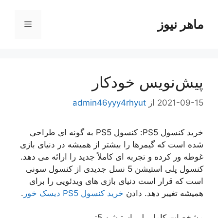
رش
ه
ماهر نیوز
فهرست
حتوا
پیش‌نویس خودکار
2021-09-15
از
admin46yyy4rhyut
خرید کنسول PS5: کنسول PS5 به گونه ای طراحی
شده است که گیمرها را بیشتر از همیشه در دنیای بازی
غوطه ور کرده و تجربه ای کاملاً جدید را ارائه می دهد.
کنسول پلی استیشن 5 نسل جدیدی از کنسول سونی
است که قرار است دنیای بازی های ویدئویی را برای
همیشه تغییر دهد. دادن
خرید کنسول PS5 دیسک خور
.
مشخصات کامل پلی استیشن 5: