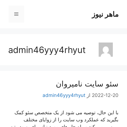
رش
ه
ماهر نیوز
فهرست
حتوا
admin46yyy4rhyut
سئو سایت نامیروان
2022-12-20
از
admin46yyy4rhyut
با این حال، توصیه می شود از یک متخصص سئو کمک
بگیرید که عملکرد وب سایت را از زوایای مختلف
بررسی می کند و راه حل های مورد نیاز برای بهبود رتبه